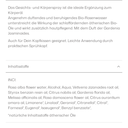
Das Gesichts- und Körperspray ist die ideale Ergänzung zum
Körperöl.
Angenehm duftendes und beruhigendes Bio-Rosenwasser
unterstreicht die Wirkung der schlaffördernden ätherischen Bio-
Öle und wirkt zusätzlich hautpflegend. Mit dem Duft der Gardenia
Jasminoides.
Auch für Dein Kopfkissen geeignet. L
eichte Anwendung durch
praktischen Sprühkopf.
Inhaltsstoffe
INCI:
Rosa alba flower water, Alcohol, Aqua, Vetiveria zizanoides root oil,
Styrax benzoin resin oil, Citrus nobilis oil, Gardenia florida oil,
Melissa officinalis oil, Rosa damascena flower oil, Citrus aurantium
amara oil, Limonene*, Linalool*, Geraniol*, Citronellol*, Citral*,
Farnesol*, Eugenol*, Isoeugenol*, Benzyl benzoate*,
*natürliche Inhaltsstoffe ätherischer Öle