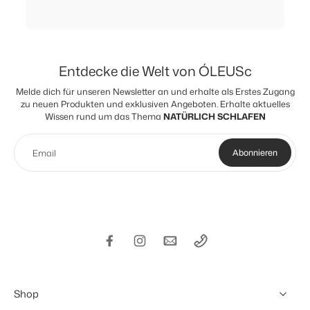
Qualität geprüft.
Auch die wissenschaftliche Auseinandersetzung mit
Duftwahrnehmung hat das Interesse an Gardenia
jasminoides verstärkt. In diesem Zusammenhang wurde
erforscht, wie bestimmte Duftstoffe mit unserem
Entdecke die Welt von ÓLEUSc
Empfinden von Ruhe und Wohlbefinden verbunden
sein können. Diese Verbindung aus Natur, Qualität und
Melde dich für unseren Newsletter an und erhalte als Erstes Zugang
Duftkultur prägt die Philosophie von ÓLEUSc.
zu neuen Produkten und exklusiven Angeboten. Erhalte aktuelles
Wissen rund um das Thema
NATÜRLICH SCHLAFEN
Email
Abonnieren
Shop