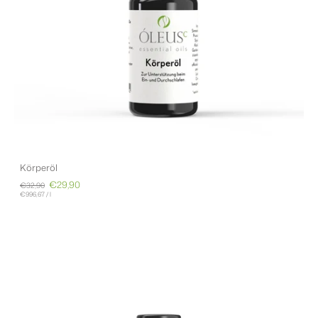
Körperöl
€29,90
€32,90
€996,67
/
l