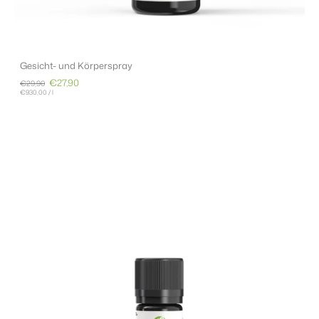
Gesicht- und Körperspray
€27,90
€29,90
€930,00
/
l