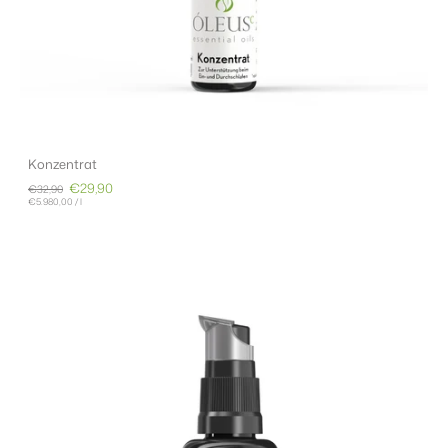
Konzentrat
€29,90
€32,90
€5.980,00
/
l