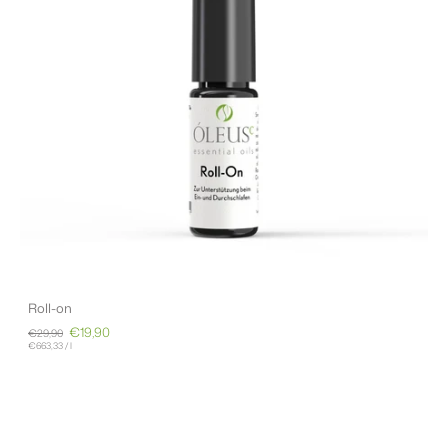
Roll-on
€19,90
€29,90
€663,33
/
l