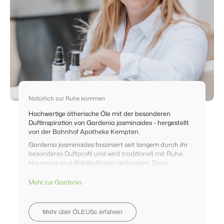
Natürlich zur Ruhe kommen
Hochwertige ätherische Öle mit der besonderen
Duftinspiration von Gardenia jasminoides - hergestellt
von der Bahnhof Apotheke Kempten.
Gardenia jasminoides fasziniert seit langem durch ihr
besonderes Duftprofil und wird traditionell mit Ruhe,
Harmonie und Wohlbefinden verbunden. Diese
Duftinspiration steht im Mittelpunkt von ÓLEUSc.
Mehr zur Gardenia
Die Idee hinter unseren Ölen ist es, hochwertige
Duftmomente für den Abend zu schaffen - bewusst,
ruhig und mit besonderem Qualitätsanspruch. Deshalb
werden die Produkte von der Bahnhof Apotheke
Mehr über ÓLEUSc erfahren
Kempten hergestellt und sorgfältig auf Reinheit und